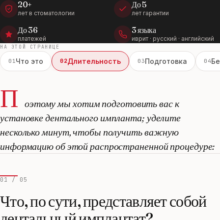
20+
До 5
лет в стоматологии
лет гарантии
До 36
3 языка
платежей
иврит · русский · английский
НА ЭТОЙ СТРАНИЦЕ
Что это
Длительность
Подготовка
Бе
01
02
03
04
П
оэтому мы хотим подготовить вас к
установке дентального импланта; уделите
несколько минут, чтобы получить важную
информацию об этой распространенной процедуре:
01 / 05
Что, по сути, представляет собой
дентальный имплантат?